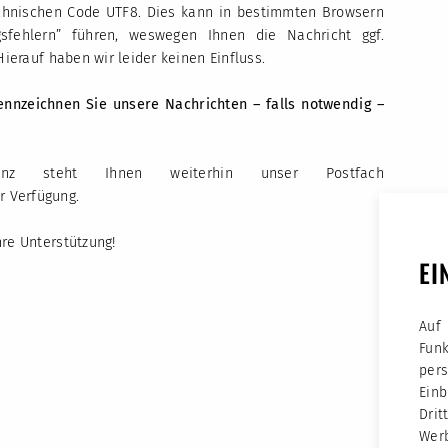
chnischen Code UTF8. Dies kann in bestimmten Browsern
sfehlern” führen, weswegen Ihnen die Nachricht ggf.
Hierauf haben wir leider keinen Einfluss.
nnzeichnen Sie unsere Nachrichten – falls notwendig –
denz steht Ihnen weiterhin unser Postfach
r Verfügung.
hre Unterstützung!
EI
Auf
Fun
per
Ein
Dri
Werb