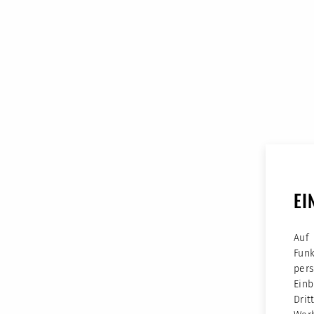
EI
Auf
Fun
per
Ein
Dri